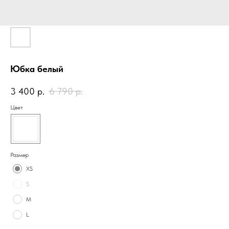
Юбка белый
3 400
р.
6 790
р.
Цвет
Размер
XS
S
M
L