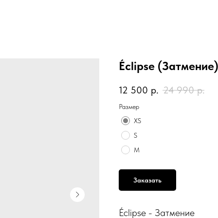
Éclipse (Затмение
12 500
р.
24 990
р.
Размер
XS
S
M
Заказать
Éclipse - Затмение